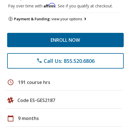
Affirm
Pay over time with
. See if you qualify at checkout.
Payment & Funding:
view your options
ENROLL NOW
Call Us: 855.520.6806
phone
schedule
191 course hrs
Code ES-GES2187
calendar_today
9 months