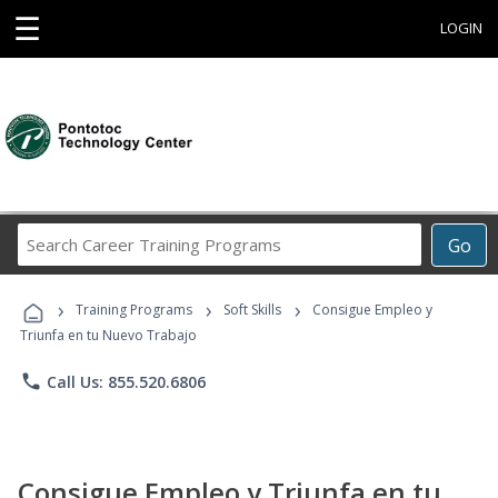
☰
LOGIN
Search
Go
Career
Training
›
›
›
Programs
Training Programs
Soft Skills
Consigue Empleo y
Triunfa en tu Nuevo Trabajo
phone
Call Us: 855.520.6806
Consigue Empleo y Triunfa en tu