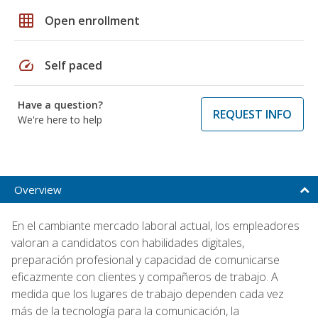
grid_on
Open enrollment
speed
Self paced
Have a question?
REQUEST INFO
We're here to help
Overview
En el cambiante mercado laboral actual, los empleadores
valoran a candidatos con habilidades digitales,
preparación profesional y capacidad de comunicarse
eficazmente con clientes y compañeros de trabajo. A
medida que los lugares de trabajo dependen cada vez
más de la tecnología para la comunicación, la